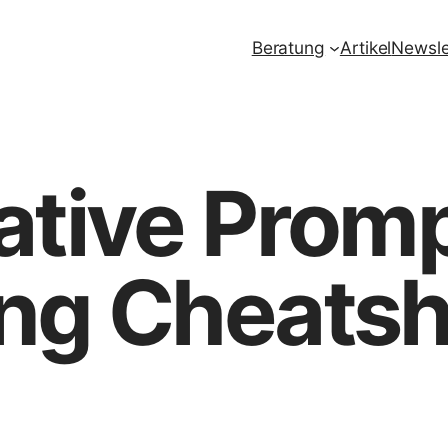
Beratung
Artikel
Newsle
ative Prom
ing Cheats