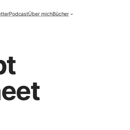
tter
Podcast
Über mich
Bücher
pt
heet