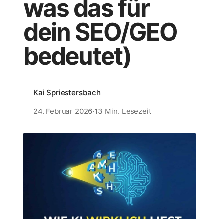
was das für
dein SEO/GEO
bedeutet)
Kai Spriestersbach
24. Februar 2026
·
13 Min. Lesezeit