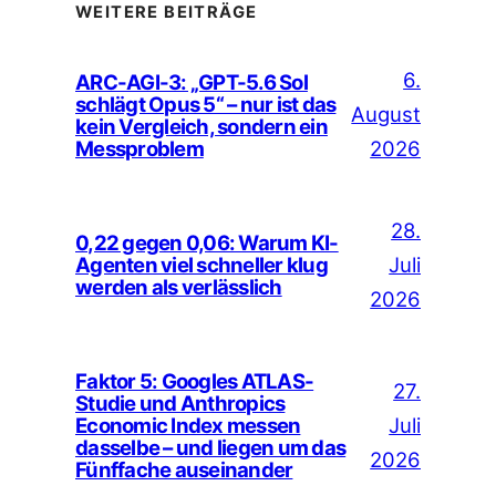
WEITERE BEITRÄGE
6.
ARC-AGI-3: „GPT-5.6 Sol
schlägt Opus 5“ – nur ist das
August
kein Vergleich, sondern ein
Messproblem
2026
28.
0,22 gegen 0,06: Warum KI-
Juli
Agenten viel schneller klug
werden als verlässlich
2026
Faktor 5: Googles ATLAS-
27.
Studie und Anthropics
Juli
Economic Index messen
dasselbe – und liegen um das
2026
Fünffache auseinander