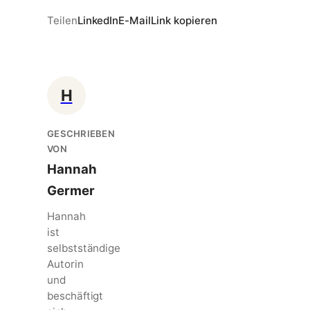
Teilen
LinkedIn
E-Mail
Link kopieren
H
GESCHRIEBEN
VON
Hannah
Germer
Hannah
ist
selbstständige
Autorin
und
beschäftigt