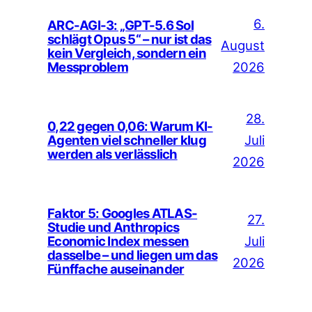
6.
ARC-AGI-3: „GPT-5.6 Sol
schlägt Opus 5“ – nur ist das
August
kein Vergleich, sondern ein
Messproblem
2026
28.
0,22 gegen 0,06: Warum KI-
Juli
Agenten viel schneller klug
werden als verlässlich
2026
Faktor 5: Googles ATLAS-
27.
Studie und Anthropics
Juli
Economic Index messen
dasselbe – und liegen um das
2026
Fünffache auseinander