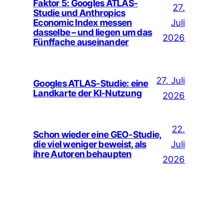
Faktor 5: Googles ATLAS-
27.
Studie und Anthropics
Juli
Economic Index messen
dasselbe – und liegen um das
2026
Fünffache auseinander
27. Juli
Googles ATLAS-Studie: eine
Landkarte der KI-Nutzung
2026
22.
Schon wieder eine GEO-Studie,
Juli
die viel weniger beweist, als
ihre Autoren behaupten
2026