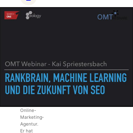
GESCHRIEBEN
VON
Kai
Spriestersbach
Kai
Spriestersbach
ist KI-
Forscher,
Autor
und
Head of
AI bei
einer
Online-
Marketing-
Agentur.
Er hat