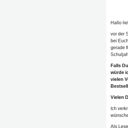
Hallo l
vor der
bei Euc
gerade f
Schuljah
Falls D
würde i
vielen 
Bestsell
Vielen 
Ich verk
wünsche
Als Lese