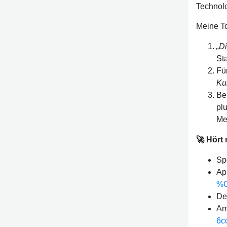
Technolo
Meine To
„D
St
Für
Ku
Be
pl
Me
🚀 Hört
Sp
Ap
%C
De
Am
6c