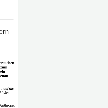
ern
ersuchen
d zum
 ein
genau
u auf die
m? Was
Anthropic