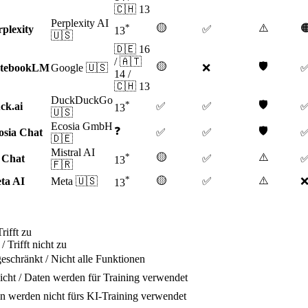
🇨🇭 13
Perplexity AI
*
🟡
⚠️

rplexity
✅
13
🇺🇸
🇩🇪 16
/ 🇦🇹
🟡
🛡️
tebookLM
Google 🇺🇸
❌
14 /
🇨🇭 13
DuckDuckGo
*
🛡️
ck.ai
✅
✅
13
🇺🇸
Ecosia GmbH
❓
🛡️
osia Chat
✅
✅
🇩🇪
Mistral AI
*
🟡
⚠️
 Chat
✅
13
🇫🇷
*
🟡
⚠️
ta AI
Meta 🇺🇸
✅
13
rifft zu
 Trifft nicht zu
eschränkt / Nicht alle Funktionen
icht / Daten werden für Training verwendet
en werden nicht fürs KI-Training verwendet