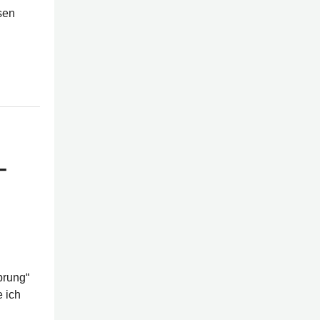
sen
–
prung“
 ich