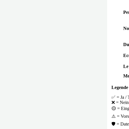
Pe
No
Du
Ec
Le
Me
Legende
✅ = Ja / T
❌ = Nein /
🟡 = Eing
⚠️ = Vors
🛡️ = Dat