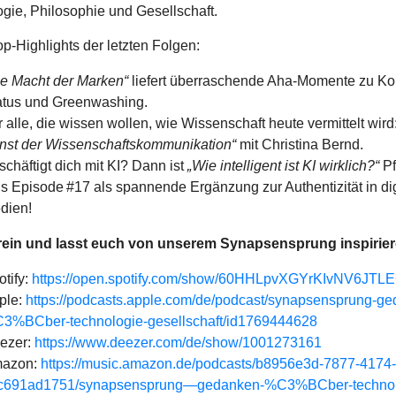
gie, Philosophie und Gesellschaft.
p-Highlights der letzten Folgen:
ie Macht der Marken“
liefert überraschende Aha‑Momente zu K
atus und Greenwashing.
 alle, die wissen wollen, wie Wissenschaft heute vermittelt wird
nst der Wissenschaftskommunikation“
mit Christina Bernd.
schäftigt dich mit KI? Dann ist
„Wie intelligent ist KI wirklich?“
Pf
us Episode #17 als spannende Ergänzung zur Authentizität in di
dien!
 rein und lasst euch von unserem Synapsensprung inspirier
otify:
https://open.spotify.com/show/60HHLpvXGYrKIvNV6JTL
ple:
https://podcasts.apple.com/de/podcast/synapsensprung-g
3%BCber-technologie-gesellschaft/id1769444628
ezer:
https://www.deezer.com/de/show/1001273161
azon:
https://music.amazon.de/podcasts/b8956e3d-7877-4174
c691ad1751/synapsensprung—gedanken-%C3%BCber-technol