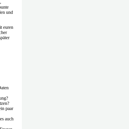
,
bunte
den und
it euren
cher
später
Daten
zung?
tzen?
ein paar
es auch