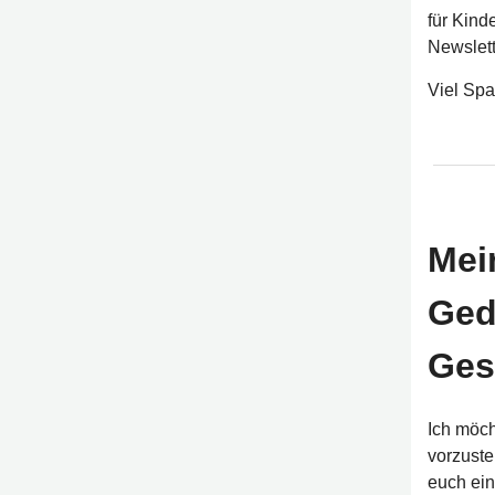
für Kind
Newslett
Viel Spa
Mei
Ged
Ges
Ich möc
vorzuste
euch ein