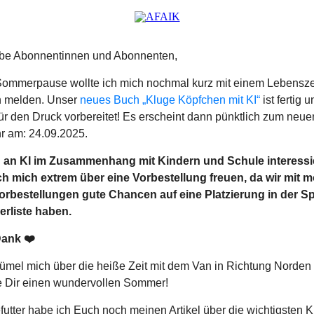
iebe Abonnentinnen und Abonnenten,
 Sommerpause wollte ich mich nochmal kurz mit einem Lebensz
h melden. Unser
neues Buch „Kluge Köpfchen mit KI“
ist fertig 
ür den Druck vorbereitet! Es erscheint dann pünktlich zum neue
r am: 24.09.2025.
u an KI im Zusammenhang mit Kindern und Schule interessier
ch mich extrem über eine Vorbestellung freuen, da wir mit m
Vorbestellungen gute Chancen auf eine Platzierung in der Sp
erliste haben.
Dank
❤️
rümel mich über die heiße Zeit mit dem Van in Richtung Norden
 Dir einen wundervollen Sommer!
futter habe ich Euch noch meinen Artikel über die wichtigsten K