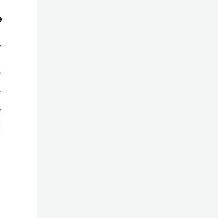

✅
✅
✅
✅
❌