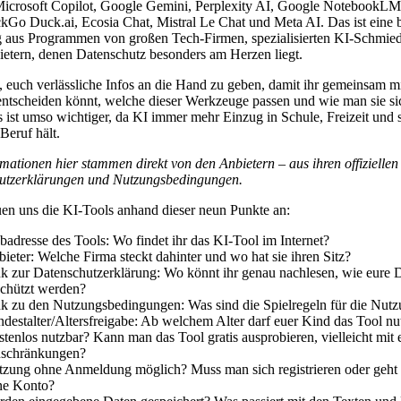
Microsoft Copilot, Google Gemini, Perplexity AI, Google NotebookLM
o Duck.ai, Ecosia Chat, Mistral Le Chat und Meta AI. Das ist eine 
 aus Programmen von großen Tech-Firmen, spezialisierten KI-Schmie
etern, denen Datenschutz besonders am Herzen liegt.
es, euch verlässliche Infos an die Hand zu geben, damit ihr gemeinsam m
ntscheiden könnt, welche dieser Werkzeuge passen und wie man sie si
s ist umso wichtiger, da KI immer mehr Einzug in Schule, Freizeit und 
Beruf hält.
rmationen hier stammen direkt von den Anbietern – aus ihren offiziellen
utzerklärungen und Nutzungsbedingungen.
en uns die KI-Tools anhand dieser neun Punkte an:
adresse des Tools: Wo findet ihr das KI-Tool im Internet?
ieter: Welche Firma steckt dahinter und wo hat sie ihren Sitz?
k zur Datenschutzerklärung: Wo könnt ihr genau nachlesen, wie eure 
chützt werden?
k zu den Nutzungsbedingungen: Was sind die Spielregeln für die Nut
destalter/Altersfreigabe: Ab welchem Alter darf euer Kind das Tool nu
tenlos nutzbar? Kann man das Tool gratis ausprobieren, vielleicht mit 
nschränkungen?
zung ohne Anmeldung möglich? Muss man sich registrieren oder geht 
ne Konto?