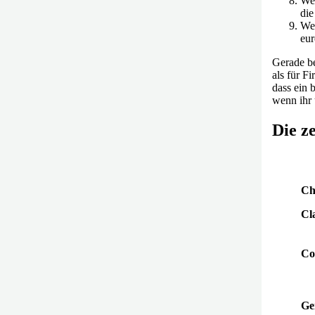
Wer
die
Wer
eur
Gerade be
als für F
dass ein 
wenn ihr 
Die z
Ch
Cl
Co
Ge