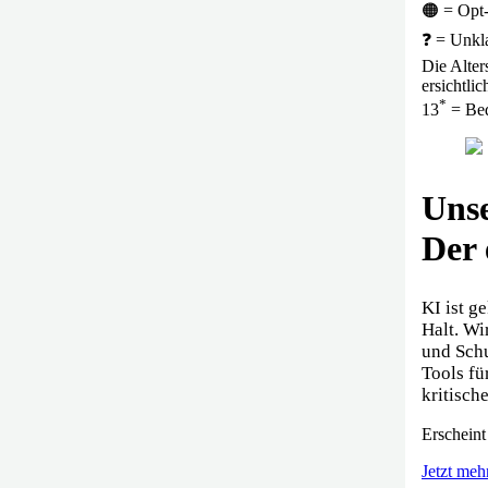
🟠 = Opt
❓ = Unkla
Die Alter
ersichtlic
*
13
= Bed
Unse
Der 
KI ist g
Halt. Wi
und Schu
Tools fü
kritisch
Erscheint
Jetzt meh