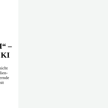
I“ –
 KI
nicht
lien-
hernde
mit