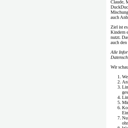
Claude, 
DuckDuckG
Mischung
auch Anbi
Ziel ist 
Kindern e
nutzt. Da
auch den 
Alle Info
Datensch
Wir schau
Web
Anb
Lin
ges
Lin
Min
Kos
Ei
Nut
oh