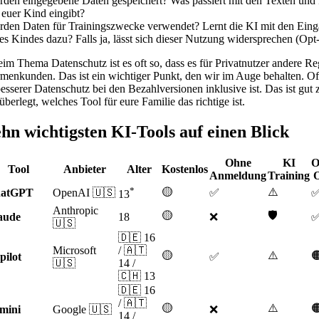
den eingegebene Daten gespeichert? Was passiert mit den Texten und
 euer Kind eingibt?
den Daten für Trainingszwecke verwendet? Lernt die KI mit den Ein
es Kindes dazu? Falls ja, lässt sich dieser Nutzung widersprechen (Opt
im Thema Datenschutz ist es oft so, dass es für Privatnutzer andere Re
irmenkunden. Das ist ein wichtiger Punkt, den wir im Auge behalten. Oft 
besserer Datenschutz bei den Bezahlversionen inklusive ist. Das ist gut 
überlegt, welches Tool für eure Familie das richtige ist.
ehn wichtigsten KI-Tools auf einen Blick
Ohne
KI
O
Tool
Anbieter
Alter
Kostenlos
Anmeldung
Training
*
🟡
⚠️
atGPT
OpenAI 🇺🇸
✅
13
Anthropic
🟡
🛡️
aude
18
❌
🇺🇸
🇩🇪 16
Microsoft
/ 🇦🇹
🟡
⚠️

pilot
✅
🇺🇸
14 /
🇨🇭 13
🇩🇪 16
/ 🇦🇹
🟡
⚠️

mini
Google 🇺🇸
❌
14 /