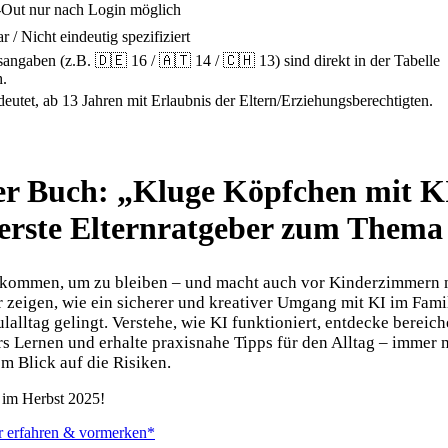
-Out nur nach Login möglich
r / Nicht eindeutig spezifiziert
sangaben (z.B. 🇩🇪 16 / 🇦🇹 14 / 🇨🇭 13) sind direkt in der Tabelle
h.
eutet, ab 13 Jahren mit Erlaubnis der Eltern/Erziehungsberechtigten.
r Buch: „Kluge Köpfchen mit K
erste Elternratgeber zum Thema
ekommen, um zu bleiben – und macht auch vor Kinderzimmern 
r zeigen, wie ein sicherer und kreativer Umgang mit KI im Fami
lalltag gelingt. Verstehe, wie KI funktioniert, entdecke bereic
rs Lernen und erhalte praxisnahe Tipps für den Alltag – immer 
em Blick auf die Risiken.
 im Herbst 2025!
r erfahren & vormerken*