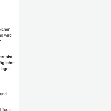
eichen
und wird
n
t bist,
öglichst
iegel-
 und
I-Tools