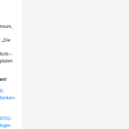
onsum,
:
„Die
licht –
gitalen
en!
EG
edanken-
-9701-
ogie-