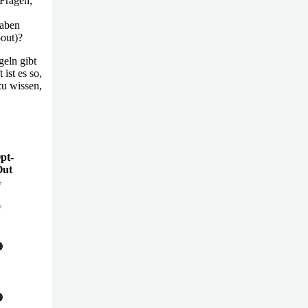
 Fragen,
gaben
-out)?
geln gibt
ist es so,
zu wissen,
pt-
Out
✅
✅

