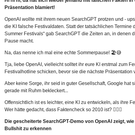
Hi hi hi, da hat sich wieder jemand mit falschen Fakten in 
Präsentation blamiert!
OpenAI wollte mit ihrem neuen SearchGPT protzen und - ups -
die KI falsche Festivaldaten. Statt der tatsächlichen Termine
Summer Festivals“ gab SearchGPT die Zeiten an, in denen di
Pause macht.
Na, das nenne ich mal eine echte Sommerpause! 🏖️😅
Tja, liebe OpenAI, vielleicht solltet ihr eure KI erstmal zum F
Festivalhotline schicken, bevor sie die nächste Präsentation
Aber keine Sorge, ihr seid in guter Gesellschaft, Google hat s
gerade mit Ruhm bekleckert...
Offensichtlich ist es leichter, eine KI zu entwickeln, als ihre 
Wer hätte gedacht, dass Faktencheck so 2010 ist? 🕵️‍♀️🤖
Die gescheiterte SearchGPT-Demo von OpenAI zeigt, wie s
Bullshit zu erkennen